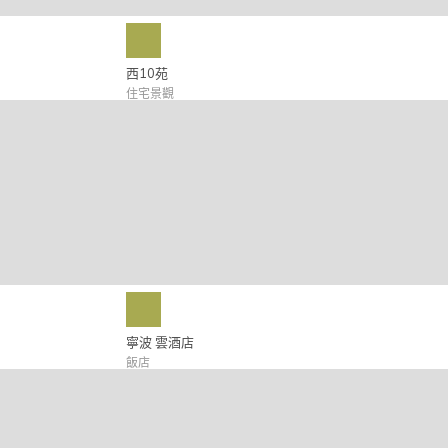
西10苑
住宅景觀
寧波 雲酒店
飯店