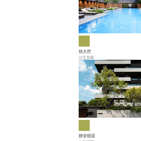
桃大然
住宅景觀
靜安樹語