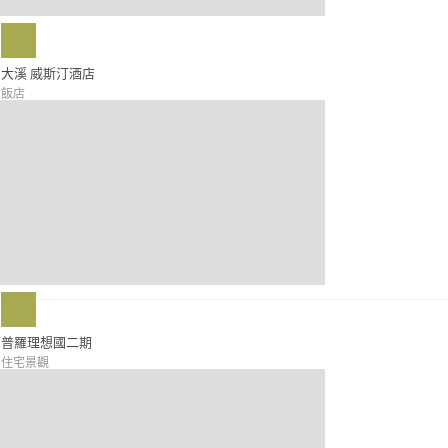
大溪 威斯汀酒店
飯店
普羅理想國二期
住宅景觀