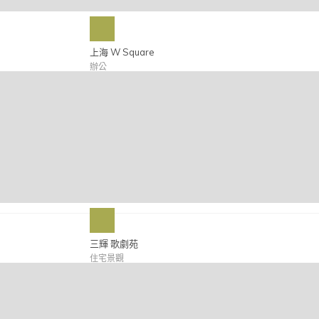
上海 W Square
辦公
三輝 歌劇苑
住宅景觀