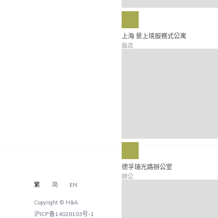
上海 景上境服務式公寓
飯店
德孚瑞光路辦公室
辦公
繁
简
EN
Copyright © H&A
沪ICP备14028103号-1