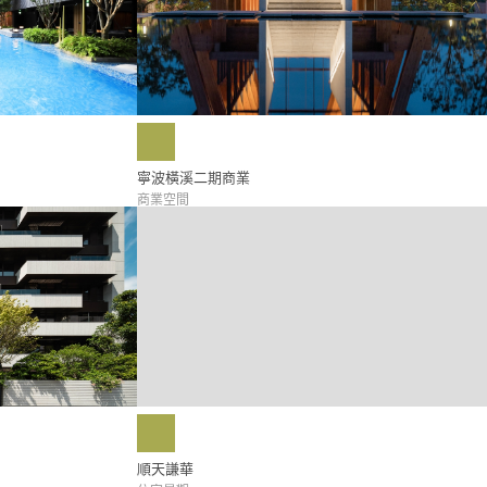
寧波橫溪二期商業
商業空間
順天謙華