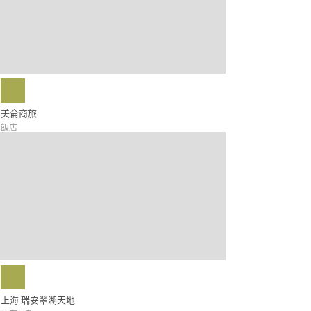
美侖商旅
飯店
上海 瑞安翠湖天地