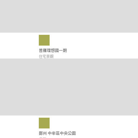
普羅理想國一期
住宅景觀
鄭州 中牟區中央公園